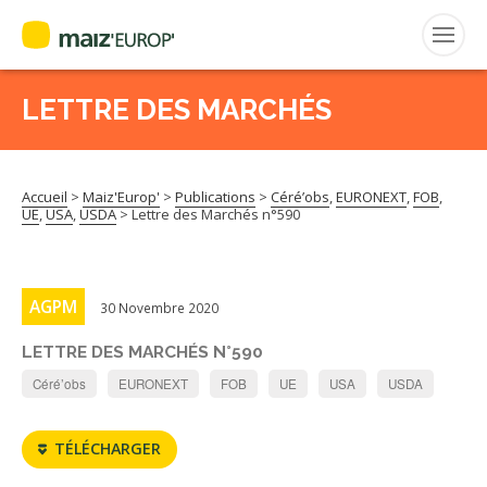
LETTRE DES MARCHÉS
Rechercher
:
Accueil
>
Maiz'Europ'
>
Publications
>
Céré’obs
,
EURONEXT
,
FOB
,
MAIZ’EUROP’
UE
,
USA
,
USDA
>
Lettre des Marchés n°590
AGPM
AGPM
30 Novembre 2020
CERTIFICATION CE2+
LETTRE DES MARCHÉS N°590
AGPM MAÏS DOUX
Céré’obs
EURONEXT
FOB
UE
USA
USDA
AGPM MAÏS SEMENCE
TÉLÉCHARGER