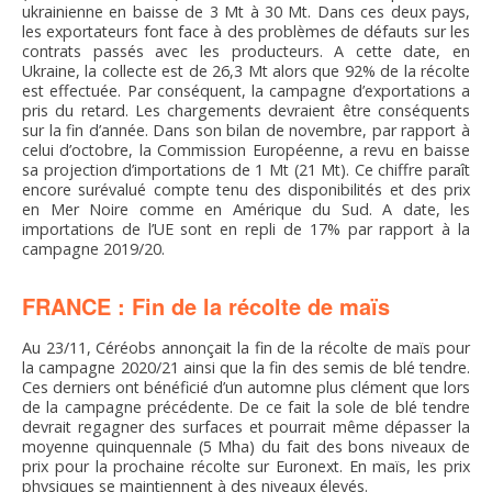
ukrainienne en baisse de 3 Mt à 30 Mt. Dans ces deux pays,
les exportateurs font face à des problèmes de défauts sur les
contrats passés avec les producteurs. A cette date, en
Ukraine, la collecte est de 26,3 Mt alors que 92% de la récolte
est effectuée. Par conséquent, la campagne d’exportations a
pris du retard. Les chargements devraient être conséquents
sur la fin d’année. Dans son bilan de novembre, par rapport à
celui d’octobre, la Commission Européenne, a revu en baisse
sa projection d’importations de 1 Mt (21 Mt). Ce chiffre paraît
encore surévalué compte tenu des disponibilités et des prix
en Mer Noire comme en Amérique du Sud. A date, les
importations de l’UE sont en repli de 17% par rapport à la
campagne 2019/20.
FRANCE : Fin de la récolte de maïs
Au 23/11, Céréobs annonçait la fin de la récolte de maïs pour
la campagne 2020/21 ainsi que la fin des semis de blé tendre.
Ces derniers ont bénéficié d’un automne plus clément que lors
de la campagne précédente. De ce fait la sole de blé tendre
devrait regagner des surfaces et pourrait même dépasser la
moyenne quinquennale (5 Mha) du fait des bons niveaux de
prix pour la prochaine récolte sur Euronext. En maïs, les prix
physiques se maintiennent à des niveaux élevés.