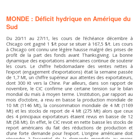
FNPSMS
MONDE : Déficit hydrique en Amérique du
CEPM
Sud
IRRIGANTS DE FRANCE
Du 20/11 au 27/11, les cours de l’échéance décembre à
Chicago ont gagné 1 $/t pour se situer à 167,5 $/t. Les cours
à Chicago ont connu une légère hausse malgré des prises de
GERM-SERVICES
profit de la part des fonds avant Thanksgiving. La bonne
dynamique des exportations américaines continue de soutenir
les cours. Le chiffre hebdomadaire des ventes nettes à
l’export (engagement d’exportations) était la semaine passée
EMPLOI
de 1,7 Mt, un chiffre supérieur aux attentes des exportateurs,
dont 300 Kt vers la Chine. Par ailleurs, dans son rapport de
novembre, le CIC confirme une certaine tension sur le bilan
mondial du maïs à moyen terme. L’institution, par rapport au
mois d’octobre, a revu en baisse la production mondiale de
10 Mt (1146 Mt), la consommation mondiale de 4 Mt (1169
Mt) et les stocks de report de 4 Mt (275 Mt) alors que ceux
des 4 principaux exportateurs étaient revus en baisse de 12
Mt (58 Mt). En effet, le CIC revoit en nette baisse les stocks de
report américains du fait des réductions de production et
d’une forte demande pour l’export. L’origine américaine doit
répondre à l’essentiel de la demande mondiale au moins