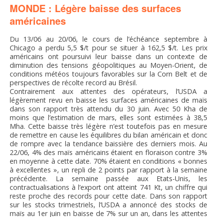
MONDE : Légère baisse des surfaces
FNPSMS
américaines
CEPM
Du 13/06 au 20/06, le cours de l’échéance septembre à
Chicago a perdu 5,5 $/t pour se situer à 162,5 $/t. Les prix
américains ont poursuivi leur baisse dans un contexte de
IRRIGANTS DE FRANCE
diminution des tensions géopolitiques au Moyen-Orient, de
conditions météos toujours favorables sur la Corn Belt et de
perspectives de récolte record au Brésil.
GERM-SERVICES
Contrairement aux attentes des opérateurs, l’USDA a
légèrement revu en baisse les surfaces américaines de maïs
dans son rapport très attendu du 30 juin. Avec 50 Kha de
EMPLOI
moins que l’estimation de mars, elles sont estimées à 38,5
Mha. Cette baisse très légère n’est toutefois pas en mesure
de remettre en cause les équilibres du bilan américain et donc
de rompre avec la tendance baissière des derniers mois. Au
22/06, 4% des maïs américains étaient en floraison contre 3%
en moyenne à cette date. 70% étaient en conditions « bonnes
à excellentes », un repli de 2 points par rapport à la semaine
précédente. La semaine passée aux Etats-Unis, les
contractualisations à l’export ont atteint 741 Kt, un chiffre qui
reste proche des records pour cette date. Dans son rapport
sur les stocks trimestriels, l’USDA a annoncé des stocks de
maïs au 1er juin en baisse de 7% sur un an, dans les attentes