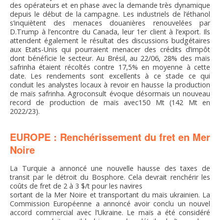
des opérateurs et en phase avec la demande très dynamique
depuis le début de la campagne. Les industriels de l’éthanol
s’inquiètent des menaces douanières renouvelées par
D.Trump à l’encontre du Canada, leur 1er client à l’export. Ils
attendent également le résultat des discussions budgétaires
aux Etats-Unis qui pourraient menacer des crédits d’impôt
dont bénéficie le secteur. Au Brésil, au 22/06, 28% des maïs
safrinha étaient récoltés contre 17,5% en moyenne à cette
date. Les rendements sont excellents à ce stade ce qui
conduit les analystes locaux à revoir en hausse la production
de maïs safrinha. Agroconsult évoque désormais un nouveau
record de production de maïs avec150 Mt (142 Mt en
2022/23).
EUROPE : Renchérissement du fret en Mer
Noire
La Turquie a annoncé une nouvelle hausse des taxes de
transit par le détroit du Bosphore. Cela devrait renchérir les
coûts de fret de 2 à 3 $/t pour les navires
sortant de la Mer Noire et transportant du maïs ukrainien. La
Commission Européenne a annoncé avoir conclu un nouvel
accord commercial avec l’Ukraine. Le maïs a été considéré