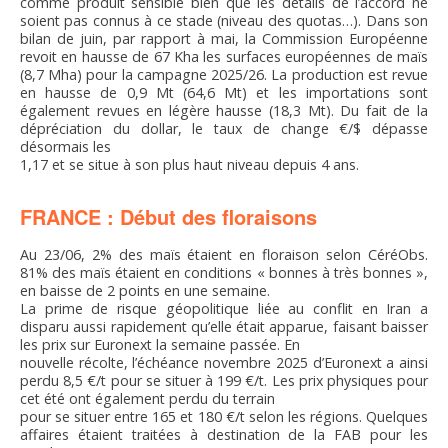
comme produit sensible bien que les détails de l’accord ne
soient pas connus à ce stade (niveau des quotas…). Dans son
bilan de juin, par rapport à mai, la Commission Européenne
revoit en hausse de 67 Kha les surfaces européennes de maïs
(8,7 Mha) pour la campagne 2025/26. La production est revue
en hausse de 0,9 Mt (64,6 Mt) et les importations sont
également revues en légère hausse (18,3 Mt). Du fait de la
dépréciation du dollar, le taux de change €/$ dépasse
désormais les
1,17 et se situe à son plus haut niveau depuis 4 ans.
FRANCE : Début des floraisons
Au 23/06, 2% des maïs étaient en floraison selon CéréObs.
81% des maïs étaient en conditions « bonnes à très bonnes »,
en baisse de 2 points en une semaine.
La prime de risque géopolitique liée au conflit en Iran a
disparu aussi rapidement qu’elle était apparue, faisant baisser
les prix sur Euronext la semaine passée. En
nouvelle récolte, l’échéance novembre 2025 d’Euronext a ainsi
perdu 8,5 €/t pour se situer à 199 €/t. Les prix physiques pour
cet été ont également perdu du terrain
pour se situer entre 165 et 180 €/t selon les régions. Quelques
affaires étaient traitées à destination de la FAB pour les