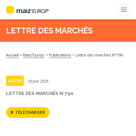
LETTRE DES MARCHÉS
Rechercher
:
Accueil
>
Maiz'Europ'
>
Publications
>
Lettre des marchés N°790
MAIZ’EUROP’
AGPM
AGPM
30 Juin 2025
CERTIFICATION CE2+
LETTRE DES MARCHÉS N°790
AGPM MAÏS DOUX
TÉLÉCHARGER
AGPM MAÏS SEMENCE