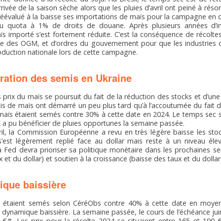
rivée de la saison sèche alors que les pluies d’avril ont peiné à résor
éévalué à la baisse ses importations de maïs pour la campagne en c
 du quota à 1% de droits de douane. Après plusieurs années d’im
 importé s’est fortement réduite. C’est la conséquence de récolte
ive des OGM, et d’ordres du gouvernement pour que les industries 
roduction nationale lors de cette campagne.
ation des semis en Ukraine
 prix du maïs se poursuit du fait de la réduction des stocks et d’une 
is de maïs ont démarré un peu plus tard qu’à l’accoutumée du fait d
 maïs étaient semés contre 30% à cette date en 2024. Le temps sec 
E a pu bénéficier de pluies opportunes la semaine passée.
ril, la Commission Européenne a revu en très légère baisse les s
s’est légèrement replié face au dollar mais reste à un niveau éle
 Fed devra prioriser sa politique monétaire dans les prochaines se
ux et du dollar) et soutien à la croissance (baisse des taux et du dollar
que baissière
 étaient semés selon CéréObs contre 40% à cette date en moyenn
e dynamique baissière. La semaine passée, le cours de l’échéance jui
 €/t. Les prix pour la récolte 2024 se situaient entre 165 et 190 €