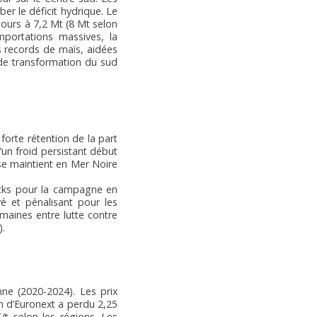
ber le déficit hydrique. Le
ours à 7,2 Mt (8 Mt selon
portations massives, la
s records de maïs, aidées
de transformation du sud
forte rétention de la part
’un froid persistant début
se maintient en Mer Noire
tocks pour la campagne en
vé et pénalisant pour les
maines entre lutte contre
).
e (2020-2024). Les prix
n d’Euronext a perdu 2,25
/t selon les régions. Les