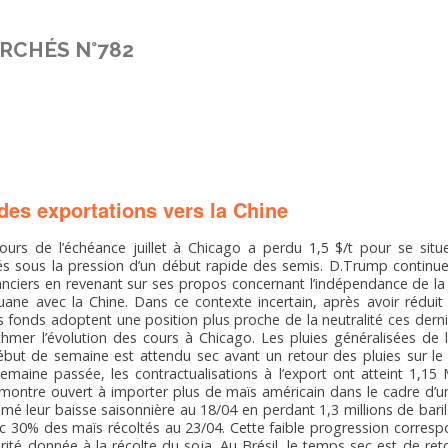
RCHÉS N°782
es exportations vers la Chine
urs de l’échéance juillet à Chicago a perdu 1,5 $/t pour se situ
s sous la pression d’un début rapide des semis. D.Trump continue 
nanciers en revenant sur ses propos concernant l’indépendance de l
ane avec la Chine. Dans ce contexte incertain, après avoir réduit
es fonds adoptent une position plus proche de la neutralité ces dern
hmer l’évolution des cours à Chicago. Les pluies généralisées de
 début de semaine est attendu sec avant un retour des pluies sur le 
maine passée, les contractualisations à l’export ont atteint 1,15
montre ouvert à importer plus de maïs américain dans le cadre d’
mé leur baisse saisonnière au 18/04 en perdant 1,3 millions de barils
 30% des maïs récoltés au 23/04. Cette faible progression corres
ité donnée à la récolte du soja. Au Brésil, le temps sec est de ret