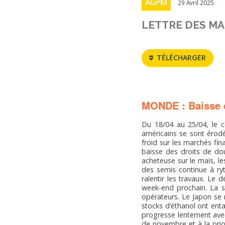
AGPM
29 Avril 2025
LETTRE DES MA
TÉLÉCHARGER
MONDE : Baisse d
Du 18/04 au 25/04, le co
américains se sont érodé
froid sur les marchés fi
baisse des droits de dou
acheteuse sur le maïs, l
des semis continue à ryt
ralentir les travaux. Le
week-end prochain. La se
opérateurs. Le Japon se 
stocks d’éthanol ont enta
progresse lentement avec
de novembre et à la prior