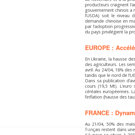
producteurs craignent l’ar
gouvernement chinois a r
l’USDA) soit le niveau
demande chinoise en maïs
par l’adoption progress
du pays privilégient la p
EUROPE : Accélér
En Ukraine, la hausse des
des agriculteurs. Les sem
avril. Au 24/04, 18% des
tandis que le nord de l’U
Dans sa publication d’av
cours (19,5 Mt). L’euro 
céréales européennes. La
l’inflation (hausse des ta
FRANCE : Dynami
Au 21/04, 50% des maïs
français restent dans un
€/t pour se situer à 203