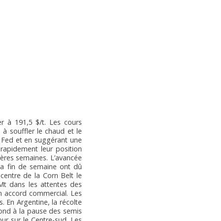
er à 191,5 $/t. Les cours
à souffler le chaud et le
a Fed et en suggérant une
 rapidement leur position
ières semaines. L’avancée
 la fin de semaine ont dû
centre de la Corn Belt le
 Mt dans les attentes des
un accord commercial. Les
. En Argentine, la récolte
pond à la pause des semis
our sur le Centre-sud. Les