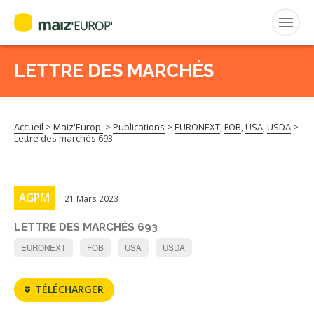
LETTRE DES MARCHÉS
Rechercher
:
Accueil
>
Maiz'Europ'
>
Publications
>
EURONEXT
,
FOB
,
USA
,
USDA
>
MAIZ’EUROP’
Lettre des marchés 693
AGPM
AGPM
21 Mars 2023
CERTIFICATION CE2+
LETTRE DES MARCHÉS 693
AGPM MAÏS DOUX
EURONEXT
FOB
USA
USDA
AGPM MAÏS SEMENCE
TÉLÉCHARGER