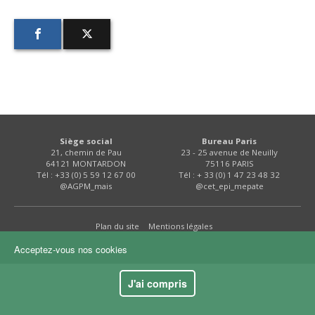
FNPSMS
CEPM
IRRIGANTS DE FRANCE
GERM-SERVICES
Siège social
Bureau Paris
21, chemin de Pau
23 - 25 avenue de Neuilly
EMPLOI
64121 MONTARDON
75116 PARIS
Tél : +33 (0) 5 59 12 67 00
Tél : + 33 (0) 1 47 23 48 32
@AGPM_mais
@cet_epi_mepate
Plan du site
Mentions légales
Acceptez-vous nos cookies
J'ai compris