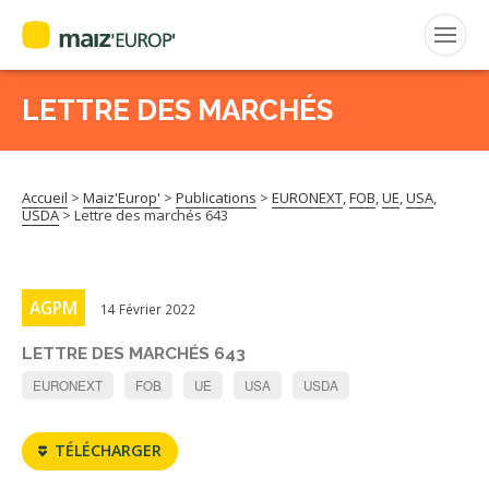
LETTRE DES MARCHÉS
Rechercher
:
Accueil
>
Maiz'Europ'
>
Publications
>
EURONEXT
,
FOB
,
UE
,
USA
,
MAIZ’EUROP’
USDA
>
Lettre des marchés 643
AGPM
AGPM
14 Février 2022
CERTIFICATION CE2+
LETTRE DES MARCHÉS 643
AGPM MAÏS DOUX
EURONEXT
FOB
UE
USA
USDA
AGPM MAÏS SEMENCE
TÉLÉCHARGER