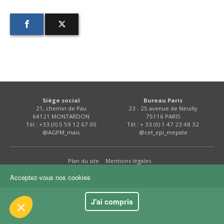
FNPSMS
CEPM
IRRIGANTS DE FRANCE
GERM-SERVICES
 le contenu de ce site vous intéresse
Siège social
Bureau Paris
s on aimerait bien vous accompagner
21, chemin de Pau
23 - 25 avenue de Neuilly
EMPLOI
64121 MONTARDON
75116 PARIS
Tél : +33 (0) 5 59 12 67 00
Tél : + 33 (0) 1 47 23 48 32
@AGPM_mais
@cet_epi_mepate
ité
Plan du site
Mentions légales
kies :
dience
Acceptez-vous nos cookies
s certifiés par
J'ai compris
Je choisis
OK pour moi