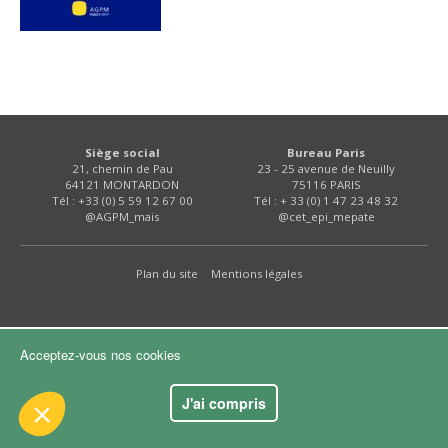
FNPSMS
CEPM
IRRIGANTS DE FRANCE
Siège social
Bureau Paris
21, chemin de Pau
23 - 25 avenue de Neuilly
GERM-SERVICES
64121 MONTARDON
75116 PARIS
ue le contenu de ce site vous intéresse
Tél : +33 (0) 5 59 12 67 00
Tél : + 33 (0) 1 47 23 48 32
@AGPM_mais
@cet_epi_mepate
mais on aimerait bien vous accompagner
EMPLOI
Plan du site
Mentions légales
ialité
ookies :
'audience
Acceptez-vous nos cookies
nts certifiés par
J'ai compris
Je choisis
OK pour moi