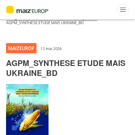
ACTUALITÉS
Accueil
>
Maiz'Europ'
>
Publications
>
Etude prospective,
l’intégration de l’Ukraine dans l’Union Européenne
>
AGPM_SYNTHESE ETUDE MAIS UKRAINE_BD
FRANÇAIS
Rechercher
:
MAIZEUROP
12 mai 2026
MAIZ’EUROP’
AGPM_SYNTHESE ETUDE MAIS
UKRAINE_BD
AGPM
CERTIFICATION CE2+
AGPM MAÏS DOUX
AGPM MAÏS SEMENCE