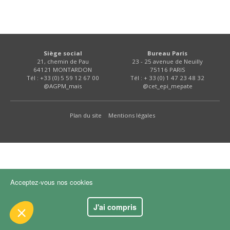
FNPSMS
CEPM
Siège social
Bureau Paris
21, chemin de Pau
23 - 25 avenue de Neuilly
IRRIGANTS DE FRANCE
64121 MONTARDON
75116 PARIS
Tél : +33 (0) 5 59 12 67 00
Tél : + 33 (0) 1 47 23 48 32
!
@AGPM_mais
@cet_epi_mepate
GERM-SERVICES
 que le contenu de ce site vous intéresse
, mais on aimerait bien vous accompagner
Plan du site
Mentions légales
EMPLOI
ntialité
 cookies :
 d'audience
Acceptez-vous nos cookies
ements certifiés par
J'ai compris
Je choisis
OK pour moi