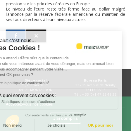
pression sur les prix des céréales en Europe.
Le niveau de l’euro reste très ferme face au dollar malgré
l’annonce par la réserve fédérale américaine du maintien de
ses taux directeurs à leurs niveaux actuels.
Salut c'est nous...
les Cookies !
On a attendu d'être sûrs que le contenu de
ce site vous intéresse avant de vous déranger, mais on aimerait bien
vous accompagner pendant votre visite...
C'est OK pour vous ?
Siège social
Bureau Paris
Lire la politique de confidentialité
21, chemin de Pau
23 - 25 avenue de Neuilly
64121 MONTARDON
75116 PARIS
Tél : +33 (0) 5 59 12 67 00
Tél : + 33 (0) 1 47 23 48 32
À quoi servent ces cookies :
@AGPM_mais
@cet_epi_mepate
Statistiques et mesure d'audience
Acceptez-vous nos cookies
Consentements certifiés par
Plan du site
Mentions légales
J'ai compris
Non merci
Je choisis
OK pour moi