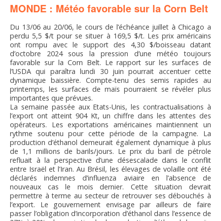
MONDE : Météo favorable sur la Corn Belt
FNPSMS
Du 13/06 au 20/06, le cours de l’échéance juillet à Chicago a
CEPM
perdu 5,5 $/t pour se situer à 169,5 $/t. Les prix américains
ont rompu avec le support des 4,30 $/boisseau datant
d’octobre 2024 sous la pression d’une météo toujours
IRRIGANTS DE FRANCE
favorable sur la Corn Belt. Le rapport sur les surfaces de
l’USDA qui paraîtra lundi 30 juin pourrait accentuer cette
dynamique baissière. Compte-tenu des semis rapides au
GERM-SERVICES
printemps, les surfaces de maïs pourraient se révéler plus
importantes que prévues.
La semaine passée aux Etats-Unis, les contractualisations à
EMPLOI
l’export ont atteint 904 Kt, un chiffre dans les attentes des
opérateurs. Les exportations américaines maintiennent un
rythme soutenu pour cette période de la campagne. La
production d’éthanol demeurait également dynamique à plus
de 1,1 millions de barils/jours. Le prix du baril de pétrole
refluait à la perspective d’une désescalade dans le conflit
entre Israël et l’Iran. Au Brésil, les élevages de volaille ont été
déclarés indemnes d’influenza aviaire en l’absence de
nouveaux cas le mois dernier. Cette situation devrait
permettre à terme au secteur de retrouver ses débouchés à
l’export. Le gouvernement envisage par ailleurs de faire
passer l’obligation d’incorporation d’éthanol dans l’essence de