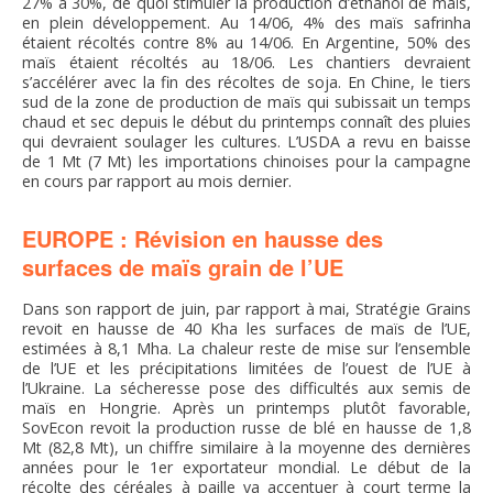
27% à 30%, de quoi stimuler la production d’éthanol de maïs,
en plein développement. Au 14/06, 4% des maïs safrinha
étaient récoltés contre 8% au 14/06. En Argentine, 50% des
maïs étaient récoltés au 18/06. Les chantiers devraient
s’accélérer avec la fin des récoltes de soja. En Chine, le tiers
sud de la zone de production de maïs qui subissait un temps
chaud et sec depuis le début du printemps connaît des pluies
qui devraient soulager les cultures. L’USDA a revu en baisse
de 1 Mt (7 Mt) les importations chinoises pour la campagne
en cours par rapport au mois dernier.
EUROPE : Révision en hausse des
surfaces de maïs grain de l’UE
Dans son rapport de juin, par rapport à mai, Stratégie Grains
revoit en hausse de 40 Kha les surfaces de maïs de l’UE,
estimées à 8,1 Mha. La chaleur reste de mise sur l’ensemble
de l’UE et les précipitations limitées de l’ouest de l’UE à
l’Ukraine. La sécheresse pose des difficultés aux semis de
maïs en Hongrie. Après un printemps plutôt favorable,
SovEcon revoit la production russe de blé en hausse de 1,8
Mt (82,8 Mt), un chiffre similaire à la moyenne des dernières
années pour le 1er exportateur mondial. Le début de la
récolte des céréales à paille va accentuer à court terme la