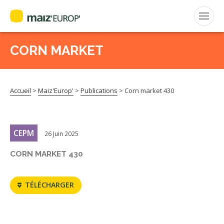
CORN MARKET
Rechercher
:
Accueil
>
Maiz'Europ'
>
Publications
>
Corn market 430
MAIZ’EUROP’
AGPM
CEPM
26 Juin 2025
CERTIFICATION CE2+
CORN MARKET 430
AGPM MAÏS DOUX
TÉLÉCHARGER
AGPM MAÏS SEMENCE