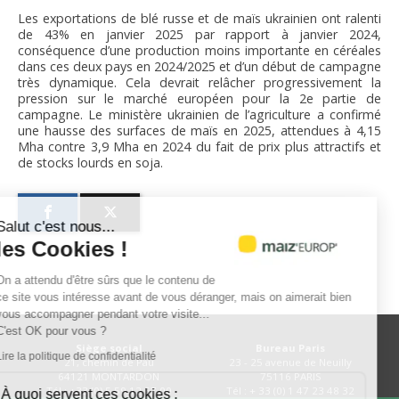
Les exportations de blé russe et de maïs ukrainien ont ralenti
de 43% en janvier 2025 par rapport à janvier 2024,
conséquence d’une production moins importante en céréales
dans ces deux pays en 2024/2025 et d’un début de campagne
très dynamique. Cela devrait relâcher progressivement la
pression sur le marché européen pour la 2e partie de
campagne. Le ministère ukrainien de l’agriculture a confirmé
une hausse des surfaces de maïs en 2025, attendues à 4,15
Mha contre 3,9 Mha en 2024 du fait de prix plus attractifs et
de stocks lourds en soja.
Salut c'est nous...
les Cookies !
On a attendu d'être sûrs que le contenu de
ce site vous intéresse avant de vous déranger, mais on aimerait bien
vous accompagner pendant votre visite...
C'est OK pour vous ?
Siège social
Bureau Paris
Lire la politique de confidentialité
21, chemin de Pau
23 - 25 avenue de Neuilly
64121 MONTARDON
75116 PARIS
Tél : +33 (0) 5 59 12 67 00
Tél : + 33 (0) 1 47 23 48 32
À quoi servent ces cookies :