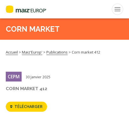
CORN MARKET
Rechercher
:
Accueil
>
Maiz'Europ'
>
Publications
>
Corn market 412
MAIZ’EUROP’
AGPM
CEPM
30 Janvier 2025
CERTIFICATION CE2+
CORN MARKET 412
AGPM MAÏS DOUX
TÉLÉCHARGER
AGPM MAÏS SEMENCE