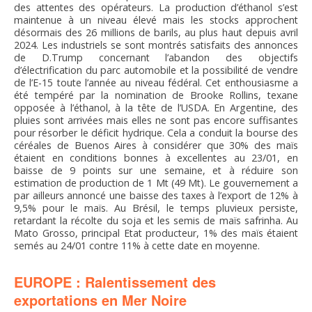
des attentes des opérateurs. La production d’éthanol s’est
maintenue à un niveau élevé mais les stocks approchent
désormais des 26 millions de barils, au plus haut depuis avril
2024. Les industriels se sont montrés satisfaits des annonces
de D.Trump concernant l’abandon des objectifs
d’électrification du parc automobile et la possibilité de vendre
de l’E-15 toute l’année au niveau fédéral. Cet enthousiasme a
été tempéré par la nomination de Brooke Rollins, texane
opposée à l’éthanol, à la tête de l’USDA. En Argentine, des
pluies sont arrivées mais elles ne sont pas encore suffisantes
pour résorber le déficit hydrique. Cela a conduit la bourse des
céréales de Buenos Aires à considérer que 30% des maïs
étaient en conditions bonnes à excellentes au 23/01, en
baisse de 9 points sur une semaine, et à réduire son
estimation de production de 1 Mt (49 Mt). Le gouvernement a
par ailleurs annoncé une baisse des taxes à l’export de 12% à
9,5% pour le maïs. Au Brésil, le temps pluvieux persiste,
retardant la récolte du soja et les semis de maïs safrinha. Au
Mato Grosso, principal Etat producteur, 1% des maïs étaient
semés au 24/01 contre 11% à cette date en moyenne.
EUROPE : Ralentissement des
exportations en Mer Noire