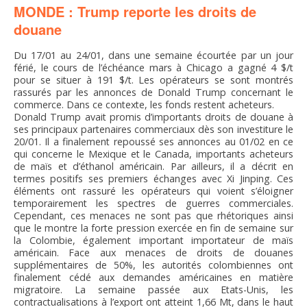
MONDE : Trump reporte les droits de
FNPSMS
douane
CEPM
Du 17/01 au 24/01, dans une semaine écourtée par un jour
férié, le cours de l’échéance mars à Chicago a gagné 4 $/t
pour se situer à 191 $/t. Les opérateurs se sont montrés
IRRIGANTS DE FRANCE
rassurés par les annonces de Donald Trump concernant le
commerce. Dans ce contexte, les fonds restent acheteurs.
Donald Trump avait promis d’importants droits de douane à
GERM-SERVICES
ses principaux partenaires commerciaux dès son investiture le
20/01. Il a finalement repoussé ses annonces au 01/02 en ce
qui concerne le Mexique et le Canada, importants acheteurs
EMPLOI
de maïs et d’éthanol américain. Par ailleurs, il a décrit en
termes positifs ses premiers échanges avec Xi Jinping. Ces
éléments ont rassuré les opérateurs qui voient s’éloigner
temporairement les spectres de guerres commerciales.
Cependant, ces menaces ne sont pas que rhétoriques ainsi
que le montre la forte pression exercée en fin de semaine sur
la Colombie, également important importateur de maïs
américain. Face aux menaces de droits de douanes
supplémentaires de 50%, les autorités colombiennes ont
finalement cédé aux demandes américaines en matière
migratoire. La semaine passée aux Etats-Unis, les
contractualisations à l’export ont atteint 1,66 Mt, dans le haut