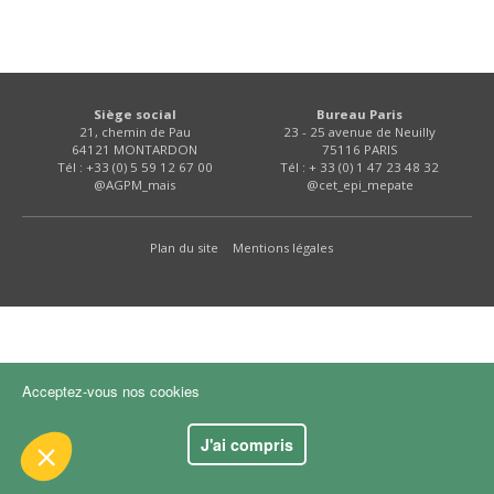
FNPSMS
CEPM
Siège social
Bureau Paris
21, chemin de Pau
23 - 25 avenue de Neuilly
IRRIGANTS DE FRANCE
64121 MONTARDON
75116 PARIS
Tél : +33 (0) 5 59 12 67 00
Tél : + 33 (0) 1 47 23 48 32
@AGPM_mais
@cet_epi_mepate
GERM-SERVICES
 le contenu de ce site vous intéresse
s on aimerait bien vous accompagner
Plan du site
Mentions légales
EMPLOI
ité
kies :
dience
Acceptez-vous nos cookies
s certifiés par
J'ai compris
Je choisis
OK pour moi