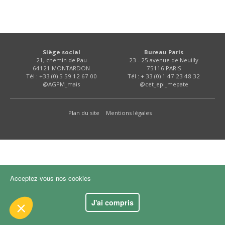
FNPSMS
CEPM
Siège social
Bureau Paris
21, chemin de Pau
23 - 25 avenue de Neuilly
IRRIGANTS DE FRANCE
64121 MONTARDON
75116 PARIS
Tél : +33 (0) 5 59 12 67 00
Tél : + 33 (0) 1 47 23 48 32
@AGPM_mais
@cet_epi_mepate
GERM-SERVICES
 le contenu de ce site vous intéresse
s on aimerait bien vous accompagner
Plan du site
Mentions légales
EMPLOI
ité
kies :
dience
Acceptez-vous nos cookies
s certifiés par
J'ai compris
Je choisis
OK pour moi