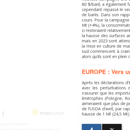
80 $/baril, a également f
cependant repassé le seui
de barils. Dans son rapp
cours. Pour la campagne 
Mt (+4%), la consommatio
ci resteraient relativeme
la hausse des surfaces am
maïs en 2023 sont attend
la mise en culture de ma
sud commencent à craindr
alors qu’ils sont en plei
EUROPE : Vers une
Après les déclarations d’
avec les perturbations
s’assurer que les importa
limitrophes (Pologne, R
aimeraient que plus de pr
Salut c'est nous...
de l’USDA d’avril, par r
les Cookies !
hausse de 1 Mt (24,5 Mt) 
On a attendu d'être sûrs que le contenu
de ce site vous intéresse avant de vous déranger, mais on