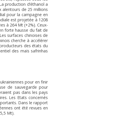
 La production d’éthanol a
x alentours de 25 millions
ndial pour la campagne en
diale est projetée à 1208
ées à 264 Mt (+2%). Ceux-
en forte hausse du fait de
 Les surfaces chinoises de
inois cherche à accélérer
 producteurs des états du
entiel des maïs safrinhas
ukrainiennes pour en finir
ause de sauvegarde pour
teraient pas dans les pays
res. Les Etats concernés
mportants. Dans le rapport
péennes ont été revues en
5,5 Mt).