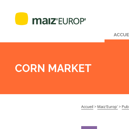
ACCUE
CORN MARKET
Accueil
>
Maiz'Europ'
>
Publ