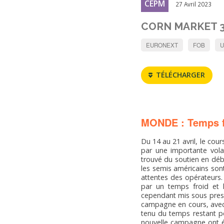
CEPM
27 Avril 2023
CORN MARKET 
EURONEXT
FOB
U
TÉLÉCHARGER
MONDE : Temps fr
Du 14 au 21 avril, le cou
par une importante volat
trouvé du soutien en déb
les semis américains son
attentes des opérateurs.
par un temps froid et 
cependant mis sous pressi
campagne en cours, avec 
tenu du temps restant po
nouvelle campagne ont ét