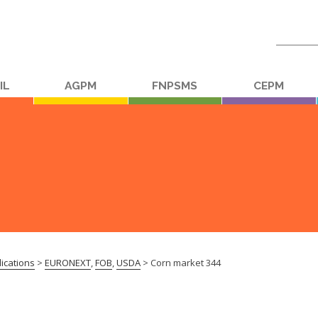
Recherc
:
IL
AGPM
FNPSMS
CEPM
ications
>
EURONEXT
,
FOB
,
USDA
>
Corn market 344