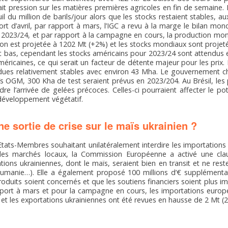
ait pression sur les matières premières agricoles en fin de semaine.
l du million de barils/jour alors que les stocks restaient stables, au
ort d’avril, par rapport à mars, l’IGC a revu à la marge le bilan mo
2023/24, et par rapport à la campagne en cours, la production mon
n est projetée à 1202 Mt (+2%) et les stocks mondiaux sont projet
nt bas, cependant les stocks américains pour 2023/24 sont attendus 
éricaines, ce qui serait un facteur de détente majeur pour les prix.
ues relativement stables avec environ 43 Mha. Le gouvernement ch
ïs OGM, 300 Kha de test seraient prévus en 2023/204. Au Brésil, les
e l’arrivée de gelées précoces. Celles-ci pourraient affecter le pot
n développement végétatif.
 sortie de crise sur le maïs ukrainien ?
Etats-Membres souhaitant unilatéralement interdire les importations 
 des marchés locaux, la Commission Européenne a activé une cl
tions ukrainiennes, dont le maïs, seraient bien en transit et ne res
oumanie…). Elle a également proposé 100 millions d’€ supplémentai
oduits soient concernés et que les soutiens financiers soient plus i
apport à mars et pour la campagne en cours, les importations euro
et les exportations ukrainiennes ont été revues en hausse de 2 Mt (2