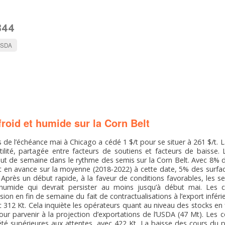
344
SDA
oid et humide sur la Corn Belt
rs de l’échéance mai à Chicago a cédé 1 $/t pour se situer à 261 $/t
ilité, partagée entre facteurs de soutiens et facteurs de baisse.
ut de semaine dans le rythme des semis sur la Corn Belt. Avec 8%
t en avance sur la moyenne (2018-2022) à cette date, 5% des surface
 Après un début rapide, à la faveur de conditions favorables, les s
humide qui devrait persister au moins jusqu’à début mai. Les c
on en fin de semaine du fait de contractualisations à l’export inféri
312 Kt. Cela inquiète les opérateurs quant au niveau des stocks 
ur parvenir à la projection d’exportations de l’USDA (47 Mt). Les co
é supérieures aux attentes, avec 422 Kt. La baisse des cours du p