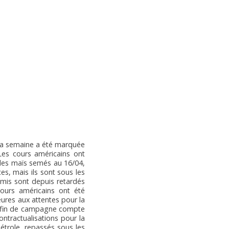
. La semaine a été marquée
 Les cours américains ont
 des maïs semés au 16/04,
s, mais ils sont sous les
emis sont depuis retardés
ours américains ont été
eures aux attentes pour la
en fin de campagne compte
ntractualisations pour la
étrole, repassés sous les