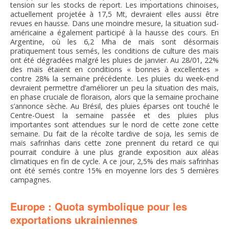
tension sur les stocks de report. Les importations chinoises,
actuellement projetée à 17,5 Mt, devraient elles aussi être
revues en hausse. Dans une moindre mesure, la situation sud-
américaine a également participé à la hausse des cours. En
Argentine, où les 6,2 Mha de maïs sont désormais
pratiquement tous semés, les conditions de culture des maïs
ont été dégradées malgré les pluies de janvier. Au 28/01, 22%
des maïs étaient en conditions « bonnes à excellentes »
contre 28% la semaine précédente. Les pluies du week-end
devraient permettre d’améliorer un peu la situation des maïs,
en phase cruciale de floraison, alors que la semaine prochaine
s’annonce sèche. Au Brésil, des pluies éparses ont touché le
Centre-Ouest la semaine passée et des pluies plus
importantes sont attendues sur le nord de cette zone cette
semaine. Du fait de la récolte tardive de soja, les semis de
maïs safrinhas dans cette zone prennent du retard ce qui
pourrait conduire à une plus grande exposition aux aléas
climatiques en fin de cycle. A ce jour, 2,5% des maïs safrinhas
ont été semés contre 15% en moyenne lors des 5 dernières
campagnes.
Europe : Quota symbolique pour les
exportations ukrainiennes