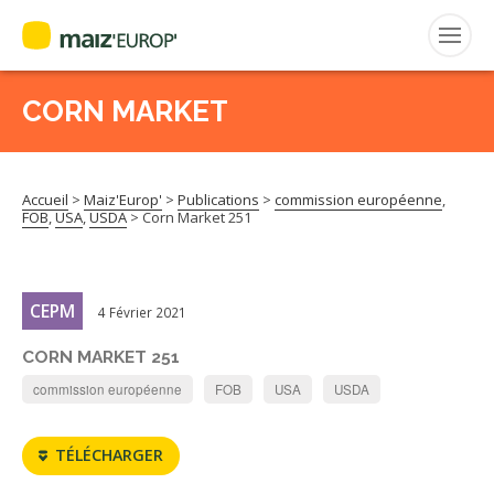
FRANÇAIS
CORN MARKET
Rechercher
:
Accueil
>
Maiz'Europ'
>
Publications
>
commission européenne
,
MAIZ’EUROP’
FOB
,
USA
,
USDA
>
Corn Market 251
AGPM
CEPM
4 Février 2021
CERTIFICATION CE2+
CORN MARKET 251
AGPM MAÏS DOUX
commission européenne
FOB
USA
USDA
AGPM MAÏS SEMENCE
TÉLÉCHARGER