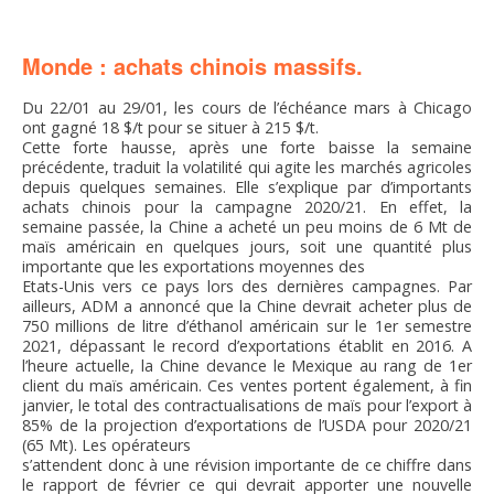
FNPSMS
Monde : achats chinois massifs.
CEPM
Du 22/01 au 29/01, les cours de l’échéance mars à Chicago
ont gagné 18 $/t pour se situer à 215 $/t.
IRRIGANTS DE FRANCE
Cette forte hausse, après une forte baisse la semaine
précédente, traduit la volatilité qui agite les marchés agricoles
depuis quelques semaines. Elle s’explique par d’importants
GERM-SERVICES
achats chinois pour la campagne 2020/21. En effet, la
semaine passée, la Chine a acheté un peu moins de 6 Mt de
maïs américain en quelques jours, soit une quantité plus
EMPLOI
importante que les exportations moyennes des
Etats-Unis vers ce pays lors des dernières campagnes. Par
ailleurs, ADM a annoncé que la Chine devrait acheter plus de
750 millions de litre d’éthanol américain sur le 1er semestre
2021, dépassant le record d’exportations établit en 2016. A
l’heure actuelle, la Chine devance le Mexique au rang de 1er
client du maïs américain. Ces ventes portent également, à fin
janvier, le total des contractualisations de maïs pour l’export à
85% de la projection d’exportations de l’USDA pour 2020/21
(65 Mt). Les opérateurs
s’attendent donc à une révision importante de ce chiffre dans
le rapport de février ce qui devrait apporter une nouvelle