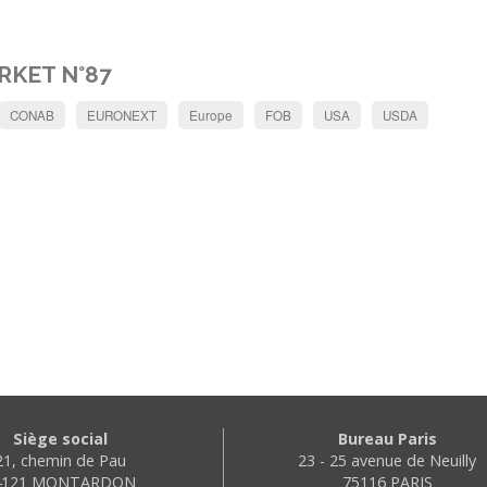
RKET N°87
CONAB
EURONEXT
Europe
FOB
USA
USDA
Siège social
Bureau Paris
21, chemin de Pau
23 - 25 avenue de Neuilly
4121 MONTARDON
75116 PARIS