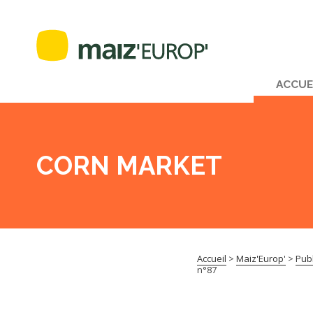
ACCUE
CORN MARKET
Accueil
>
Maiz'Europ'
>
Publ
n°87