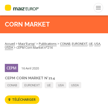
FRANÇAIS
CORN MARKET
Rechercher
:
Accueil
>
Maiz'Europ'
>
Publications
>
CONAB
,
EURONEXT
,
UE
,
USA
,
MAIZ’EUROP’
USDA
>
CEPM Corn Market n°214
AGPM
CEPM
16 Avril 2020
CERTIFICATION CE2+
CEPM CORN MARKET N°214
AGPM MAÏS DOUX
CONAB
EURONEXT
UE
USA
USDA
AGPM MAÏS SEMENCE
TÉLÉCHARGER