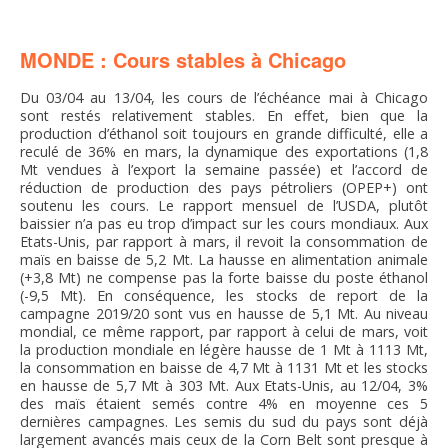
FNPSMS
MONDE : Cours stables à Chicago
CEPM
Du 03/04 au 13/04, les cours de l’échéance mai à Chicago
sont restés relativement stables. En effet, bien que la
IRRIGANTS DE FRANCE
production d’éthanol soit toujours en grande difficulté, elle a
reculé de 36% en mars, la dynamique des exportations (1,8
Mt vendues à l’export la semaine passée) et l’accord de
GERM-SERVICES
réduction de production des pays pétroliers (OPEP+) ont
soutenu les cours. Le rapport mensuel de l’USDA, plutôt
baissier n’a pas eu trop d’impact sur les cours mondiaux. Aux
EMPLOI
Etats-Unis, par rapport à mars, il revoit la consommation de
maïs en baisse de 5,2 Mt. La hausse en alimentation animale
(+3,8 Mt) ne compense pas la forte baisse du poste éthanol
(-9,5 Mt). En conséquence, les stocks de report de la
campagne 2019/20 sont vus en hausse de 5,1 Mt. Au niveau
mondial, ce même rapport, par rapport à celui de mars, voit
la production mondiale en légère hausse de 1 Mt à 1113 Mt,
la consommation en baisse de 4,7 Mt à 1131 Mt et les stocks
en hausse de 5,7 Mt à 303 Mt. Aux Etats-Unis, au 12/04, 3%
des maïs étaient semés contre 4% en moyenne ces 5
dernières campagnes. Les semis du sud du pays sont déjà
largement avancés mais ceux de la Corn Belt sont presque à