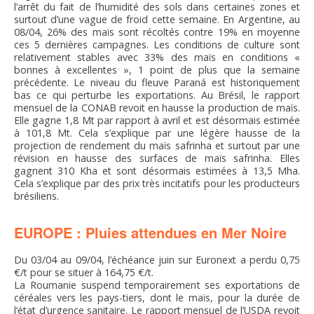
l’arrêt du fait de l’humidité des sols dans certaines zones et
surtout d’une vague de froid cette semaine. En Argentine, au
08/04, 26% des maïs sont récoltés contre 19% en moyenne
ces 5 dernières campagnes. Les conditions de culture sont
relativement stables avec 33% des maïs en conditions «
bonnes à excellentes », 1 point de plus que la semaine
précédente. Le niveau du fleuve Paraná est historiquement
bas ce qui perturbe les exportations. Au Brésil, le rapport
mensuel de la CONAB revoit en hausse la production de maïs.
Elle gagne 1,8 Mt par rapport à avril et est désormais estimée
à 101,8 Mt. Cela s’explique par une légère hausse de la
projection de rendement du maïs safrinha et surtout par une
révision en hausse des surfaces de maïs safrinha. Elles
gagnent 310 Kha et sont désormais estimées à 13,5 Mha.
Cela s’explique par des prix très incitatifs pour les producteurs
brésiliens.
EUROPE : Pluies attendues en Mer Noire
Du 03/04 au 09/04, l’échéance juin sur Euronext a perdu 0,75
€/t pour se situer à 164,75 €/t.
La Roumanie suspend temporairement ses exportations de
céréales vers les pays-tiers, dont le maïs, pour la durée de
l’état d’urgence sanitaire. Le rapport mensuel de l’USDA revoit