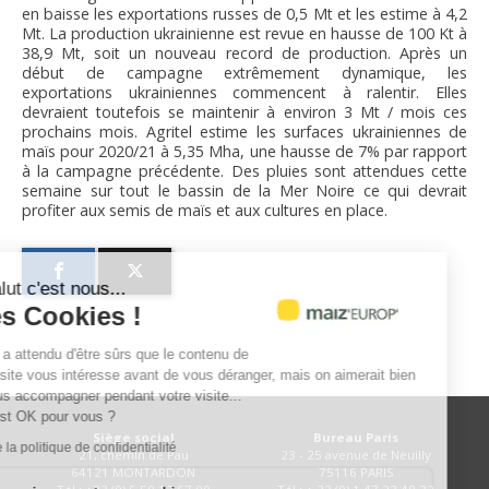
en baisse les exportations russes de 0,5 Mt et les estime à 4,2
Mt. La production ukrainienne est revue en hausse de 100 Kt à
38,9 Mt, soit un nouveau record de production. Après un
début de campagne extrêmement dynamique, les
exportations ukrainiennes commencent à ralentir. Elles
devraient toutefois se maintenir à environ 3 Mt / mois ces
prochains mois. Agritel estime les surfaces ukrainiennes de
maïs pour 2020/21 à 5,35 Mha, une hausse de 7% par rapport
à la campagne précédente. Des pluies sont attendues cette
semaine sur tout le bassin de la Mer Noire ce qui devrait
profiter aux semis de maïs et aux cultures en place.
Salut c'est nous...
les Cookies !
On a attendu d'être sûrs que le contenu de
ce site vous intéresse avant de vous déranger, mais on aimerait bien
vous accompagner pendant votre visite...
C'est OK pour vous ?
Siège social
Bureau Paris
Lire la politique de confidentialité
21, chemin de Pau
23 - 25 avenue de Neuilly
64121 MONTARDON
75116 PARIS