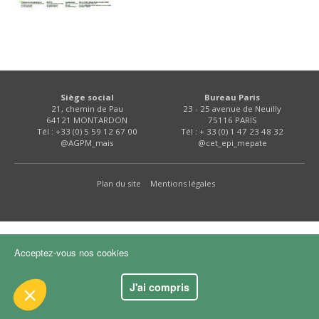
FNPSMS
CEPM
IRRIGANTS DE FRANCE
Siège social
Bureau Paris
21, chemin de Pau
23 - 25 avenue de Neuilly
64121 MONTARDON
75116 PARIS
GERM-SERVICES
Tél : +33 (0) 5 59 12 67 00
Tél : + 33 (0) 1 47 23 48 32
 le contenu de ce site vous intéresse
@AGPM_mais
@cet_epi_mepate
s on aimerait bien vous accompagner
EMPLOI
Plan du site
Mentions légales
ité
kies :
dience
Acceptez-vous nos cookies
s certifiés par
J'ai compris
Je choisis
OK pour moi