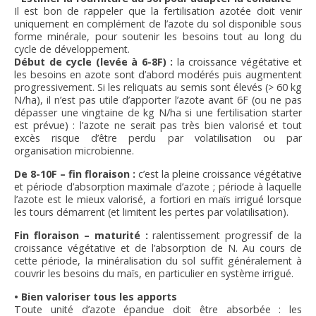
Il est bon de rappeler que la fertilisation azotée doit venir
uniquement en complément de l’azote du sol disponible sous
forme minérale, pour soutenir les besoins tout au long du
cycle de développement.
Début de cycle (levée à 6-8F) :
la croissance végétative et
les besoins en azote sont d’abord modérés puis augmentent
progressivement. Si les reliquats au semis sont élevés (> 60 kg
N/ha), il n’est pas utile d’apporter l’azote avant 6F (ou ne pas
dépasser une vingtaine de kg N/ha si une fertilisation starter
est prévue) : l’azote ne serait pas très bien valorisé et tout
excès risque d’être perdu par volatilisation ou par
organisation microbienne.
De 8-10F – fin floraison :
c’est la pleine croissance végétative
et période d’absorption maximale d’azote ; période à laquelle
l’azote est le mieux valorisé, a fortiori en maïs irrigué lorsque
les tours démarrent (et limitent les pertes par volatilisation).
Fin floraison – maturité :
ralentissement progressif de la
croissance végétative et de l’absorption de N. Au cours de
cette période, la minéralisation du sol suffit généralement à
couvrir les besoins du maïs, en particulier en système irrigué.
• Bien valoriser tous les apports
Toute unité d’azote épandue doit être absorbée : les