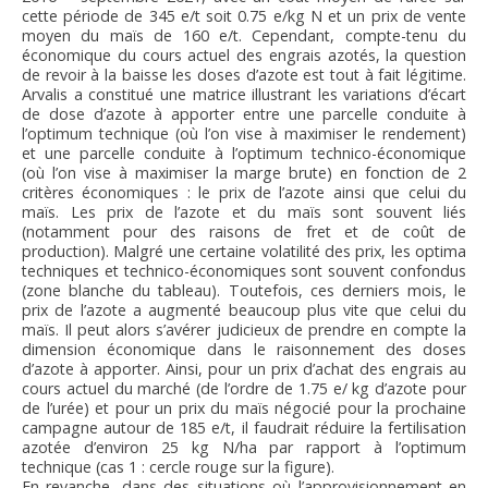
cette période de 345 e/t soit 0.75 e/kg N et un prix de vente
moyen du maïs de 160 e/t. Cependant, compte-tenu du
économique du cours actuel des engrais azotés, la question
de revoir à la baisse les doses d’azote est tout à fait légitime.
Arvalis a constitué une matrice illustrant les variations d’écart
de dose d’azote à apporter entre une parcelle conduite à
l’optimum technique (où l’on vise à maximiser le rendement)
et une parcelle conduite à l’optimum technico-économique
(où l’on vise à maximiser la marge brute) en fonction de 2
critères économiques : le prix de l’azote ainsi que celui du
maïs. Les prix de l’azote et du maïs sont souvent liés
(notamment pour des raisons de fret et de coût de
production). Malgré une certaine volatilité des prix, les optima
techniques et technico-économiques sont souvent confondus
(zone blanche du tableau). Toutefois, ces derniers mois, le
prix de l’azote a augmenté beaucoup plus vite que celui du
maïs. Il peut alors s’avérer judicieux de prendre en compte la
dimension économique dans le raisonnement des doses
d’azote à apporter. Ainsi, pour un prix d’achat des engrais au
cours actuel du marché (de l’ordre de 1.75 e/ kg d’azote pour
de l’urée) et pour un prix du maïs négocié pour la prochaine
campagne autour de 185 e/t, il faudrait réduire la fertilisation
azotée d’environ 25 kg N/ha par rapport à l’optimum
technique (cas 1 : cercle rouge sur la figure).
En revanche, dans des situations où l’approvisionnement en