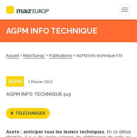
AGPM INFO TECHNIQUE
Rechercher
:
Accueil
>
Maiz'Europ'
>
Publications
>
AGPM Info technique 515
MAIZ’EUROP’
AGPM
AGPM
1 Février 2022
CERTIFICATION CE2+
AGPM INFO TECHNIQUE 515
AGPM MAÏS DOUX
TÉLÉCHARGER
AGPM MAÏS SEMENCE
Azote : anticiper tous les leviers techniques.
En ce début