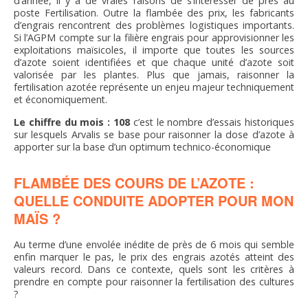
d’année, il y a de vraies raisons de s’intéresser de près au
FNPSMS
poste Fertilisation. Outre la flambée des prix, les fabricants
d’engrais rencontrent des problèmes logistiques importants.
Si l’AGPM compte sur la filière engrais pour approvisionner les
CEPM
exploitations maïsicoles, il importe que toutes les sources
d’azote soient identifiées et que chaque unité d’azote soit
valorisée par les plantes. Plus que jamais, raisonner la
IRRIGANTS DE FRANCE
fertilisation azotée représente un enjeu majeur techniquement
et économiquement.
Le chiffre du mois : 108
GERM-SERVICES
c’est le nombre d’essais historiques
sur lesquels Arvalis se base pour raisonner la dose d’azote à
apporter sur la base d’un optimum technico-économique
EMPLOI
FLAMBÉE DES COURS DE L’AZOTE :
QUELLE CONDUITE ADOPTER POUR MON
MAÏS ?
Au terme d’une envolée inédite de près de 6 mois qui semble
enfin marquer le pas, le prix des engrais azotés atteint des
valeurs record. Dans ce contexte, quels sont les critères à
prendre en compte pour raisonner la fertilisation des cultures
?