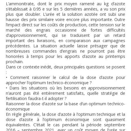
L’ammonitrate, dont le prix moyen ramené au kg d’azote
s’établissait à 0.95 e sur les 5 dernières années, a vu son prix
plus que doubler. L’urée et la solution azotée ont subi une
hausse des prix similaire voire encore plus importante. Outre
l’impact direct sur les coûts de production, cette tension sur le
marché des engrais occasionne de fortes difficultés
d’approvisionnement, qui se traduisent par un retard
important des livraisons, en comparaison aux campagnes
précédentes. La situation actuelle laisse présager que de
nombreuses commandes d’engrais ne pourront pas être
honorées à temps pour les apports d’azote au printemps
prochain.
Dans ce contexte inédit, deux principales questions se posent
:
• Comment raisonner le calcul de la dose d’azote pour
approcher l’optimum technico-économique ?
• Dans les situations où les besoins en approvisionnement
n’auront pas été entièrement satisfaits, quelle stratégie de
fertilisation faudra-t-il adopter ?
Raisonner la dose d’azote sur la base d’un optimum technico-
économique
En règle générale, la dose d’azote à l’optimum technique et la
dose d’azote à l’optimum économique sont quasiment
équivalentes. C’était le cas pendant la période septembre
2016 – septembre 2021, avec un coût moyen de l’urée sur