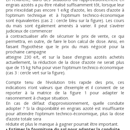
engrais azotés a pu être réalisé suffisamment tôt, lorsque leur
prix n’excédait pas encore 1 e/kg d’azote, les doses d’azote à
l’optimum technique et à l’optimum technico-économique
sont équivalentes (cas 2 : cercle bleu sur la figure). Les cours
du maïs sont également amenés à varier. Il peut s’avérer
judicieux de commencer
à contractualiser afin de sécuriser le prix de vente, ce qui
permettra, en outre, de faire le bon calcul de dose. Ainsi, en
faisant l’hypothèse que le prix du maïs négocié pour la
prochaine campagne
atteigne 230 e/t, et sur la base d’engrais azotés achetés
actuellement, la réduction de la dose d’azote ne serait plus
que de 15 kg N/ha pour viser l’optimum technico-économique
(cas 3 : cercle vert sur la figure).
Compte tenu de l’évolution très rapide des prix, ces
indications n’ont valeurs que d’exemple et il convient de se
reporter à la matrice de la figure 1 pour adapter le
raisonnement à chaque situation.
En cas de défaut d’approvisionnement, quelle conduite
adopter ? Si la disponibilité en engrais azoté est insuffisante
pour atteindre l’optimum technico-économique, plus la dose
d’azote totale sera
réduite et plus le manque à gagner pourrait être important.
• Estimer la fourniture du sol pour adapter la conduite