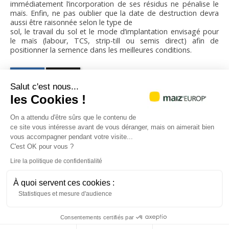
immédiatement l’incorporation de ses résidus ne pénalise le
maïs. Enfin, ne pas oublier que la date de destruction devra
aussi être raisonnée selon le type de
sol, le travail du sol et le mode d’implantation envisagé pour
le maïs (labour, TCS, strip-till ou semis direct) afin de
positionner la semence dans les meilleures conditions.
Salut c'est nous...
les Cookies !
On a attendu d'être sûrs que le contenu de
ce site vous intéresse avant de vous déranger, mais on aimerait bien
vous accompagner pendant votre visite...
C'est OK pour vous ?
Siège social
Bureau Paris
Lire la politique de confidentialité
21, chemin de Pau
23 - 25 avenue de Neuilly
64121 MONTARDON
75116 PARIS
Tél : +33 (0) 5 59 12 67 00
Tél : + 33 (0) 1 47 23 48 32
À quoi servent ces cookies :
@AGPM_mais
@cet_epi_mepate
Statistiques et mesure d'audience
Acceptez-vous nos cookies
Consentements certifiés par
Plan du site
Mentions légales
J'ai compris