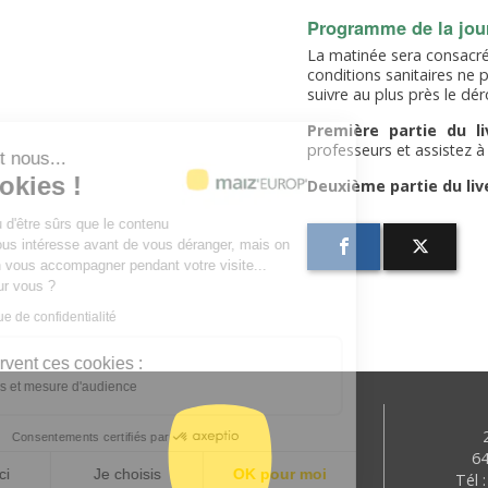
Programme de la jou
La matinée sera consacrée 
conditions sanitaires ne 
suivre au plus près le dé
Première partie du li
professeurs et assistez à
Salut c'est nous...
les Cookies !
Deuxième partie du live
On a attendu d'être sûrs que le contenu
de ce site vous intéresse avant de vous déranger, mais on
aimerait bien vous accompagner pendant votre visite...
C'est OK pour vous ?
Lire la politique de confidentialité
À quoi servent ces cookies :
Statistiques et mesure d'audience
Consentements certifiés par
6
Non merci
Je choisis
OK pour moi
Tél 