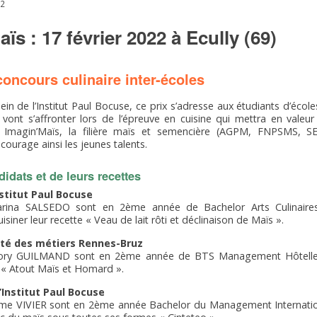
22
ïs : 17 février 2022 à Ecully (69)
oncours culinaire inter-écoles
sein de l’Institut Paul Bocuse, ce prix s’adresse aux étudiants d’école
vont s’affronter lors de l’épreuve en cuisine qui mettra en valeu
x Imagin’Maïs, la filière maïs et semencière (AGPM, FNPSMS, 
ncourage ainsi les jeunes talents.
idats et de leurs recettes
nstitut Paul Bocuse
ina SALSEDO sont en 2ème année de Bachelor Arts Culinair
uisiner leur recette « Veau de lait rôti et déclinaison de Maïs ».
lté des métiers Rennes-Bruz
ry GUILMAND sont en 2ème année de BTS Management Hôtellerie
r « Atout Maïs et Homard ».
Institut Paul Bocuse
e VIVIER sont en 2ème année Bachelor du Management Internationa