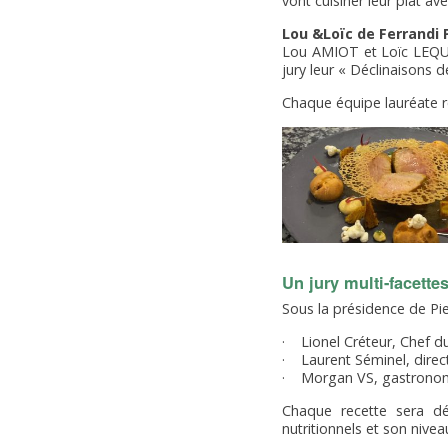
vont cuisiner leur plat a
Lou &Loïc de Ferrandi
Lou AMIOT et Loïc LEQUIEN
jury leur « Déclinaisons d
Chaque équipe lauréate re
Un jury multi-facette
Sous la présidence de Pi
· Lionel Créteur, Chef d
· Laurent Séminel, direc
· Morgan VS, gastronome
Chaque recette sera dé
nutritionnels et son nivea