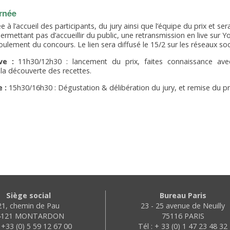
rnée
à l’accueil des participants, du jury ainsi que l’équipe du prix et ser
permettant pas d’accueillir du public, une retransmission en live sur
roulement du concours. Le lien sera diffusé le 15/2 sur les réseaux soc
ve :
11h30/12h30 : lancement du prix, faites connaissance avec
 la découverte des recettes.
 :
15h30/16h30 : Dégustation & délibération du jury, et remise du pri
Siège social
Bureau Paris
21, chemin de Pau
23 - 25 avenue de Neuilly
4121 MONTARDON
75116 PARIS
: +33 (0) 5 59 12 67 00
Tél : + 33 (0) 1 47 23 48 32