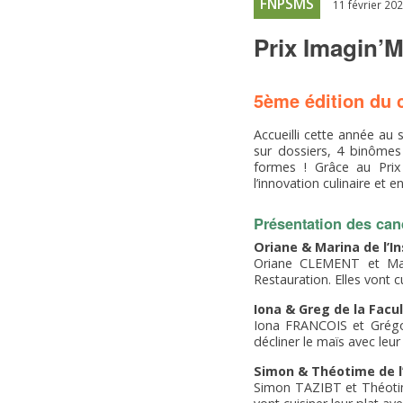
FNPSMS
11 février 20
Prix Imagin’Ma
5ème édition du c
Accueilli cette année au 
sur dossiers, 4 binômes 
formes ! Grâce au Pri
l’innovation culinaire et e
Présentation des cand
Oriane & Marina de l’I
Oriane CLEMENT et Mar
Restauration. Elles vont c
Iona & Greg de la Facu
Iona FRANCOIS et Grégo
décliner le maïs avec leu
Simon & Théotime de l’
Simon TAZIBT et Théotim