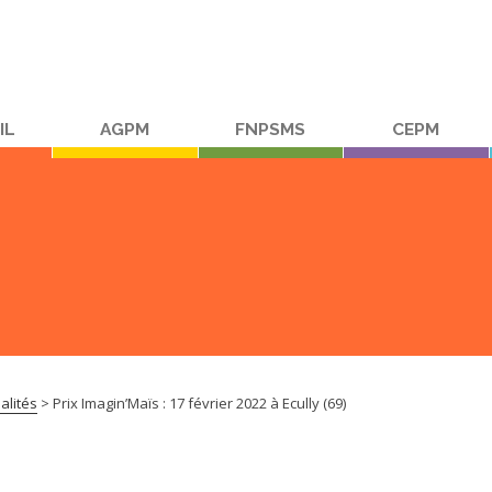
IL
AGPM
FNPSMS
CEPM
alités
>
Prix Imagin’Maïs : 17 février 2022 à Ecully (69)