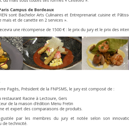
vec du maïs sous toutes ses formes « Cinteteo ».
 Paris Campus de Bordeaux
 sont Bachelor Arts Culinaires et Entreprenariat cuisine et Pâtisse
e maïs et de canette en 2 services ».
cevra une récompense de 1500 € : le prix du jury et le prix des inte
s
erre Pagès, Président de la FNPSMS, le jury est composé de :
u restaurant Racine à Lectoure, Gers
teur de la maison d’édition Menu Fretin
 et expert des comparaisons de produits.
gustée par les membres du jury et notée selon son innovatio
u de technicité.