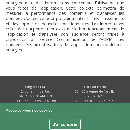
anonymement des informations concernant l’utilisation que
vous faites de l’application. Cette collecte permettra de
mesurer la performance des contenus et d’analyser les
données d’audience pour pouvoir justifier les investissements
et développer de nouvelles fonctionnalités. Les informations
collectées qui permettent d’assurer le bon fonctionnement de
l’application et d’analyser son audience seront mises à
disposition du service Communication de l’AGPM. Les
données liées aux utilisations de l’application sont totalement
anonymes.
Siège social
Bureau Paris
21, chemin de Pau
23 - 25 avenue de Neuilly
64121 MONTARDON
75116 PARIS
Tél : +33 (0) 5 59 12 67 00
Tél : + 33 (0) 1 47 23 48 32
@AGPM_mais
@cet_epi_mepate
Acceptez-vous nos cookies
Plan du site
Mentions légales
J'ai compris