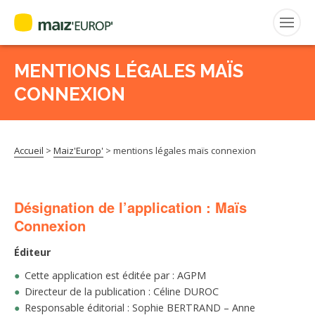
MENTIONS LÉGALES MAÏS
Rechercher
:
CONNEXION
MAIZ’EUROP’
Accueil
>
Maiz'Europ'
>
mentions légales maïs connexion
AGPM
Désignation de l’application : Maïs
CERTIFICATION CE2+
Connexion
AGPM MAÏS DOUX
Éditeur
Cette application est éditée par : AGPM
AGPM MAÏS SEMENCE
Directeur de la publication : Céline DUROC
Responsable éditorial : Sophie BERTRAND – Anne