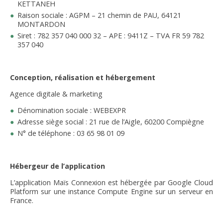
KETTANEH
FNPSMS
Raison sociale : AGPM – 21 chemin de PAU, 64121
MONTARDON
CEPM
Siret : 782 357 040 000 32 – APE : 9411Z – TVA FR 59 782
357 040
IRRIGANTS DE FRANCE
Conception, réalisation et hébergement
GERM-SERVICES
Agence digitale & marketing
Dénomination sociale : WEBEXPR
EMPLOI
Adresse siège social : 21 rue de l’Aigle, 60200 Compiègne
N° de téléphone : 03 65 98 01 09
Hébergeur de l’application
L’application Maïs Connexion est hébergée par Google Cloud
Platform sur une instance Compute Engine sur un serveur en
France.