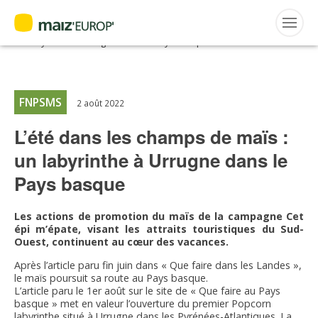
ACTUALITÉS
Accueil
>
Maiz'Europ'
>
Actualités
>
L’été dans les champs de maïs :
un labyrinthe à Urrugne dans le Pays basque
Rechercher
:
FNPSMS
2 août 2022
L’été dans les champs de maïs :
MAIZ’EUROP’
un labyrinthe à Urrugne dans le
AGPM
Pays basque
CERTIFICATION CE2+
Les actions de promotion du maïs de la campagne Cet
épi m’épate, visant les attraits touristiques du Sud-
Ouest, continuent au cœur des vacances.
AGPM MAÏS DOUX
Après l’article paru fin juin dans « Que faire dans les Landes »,
le maïs poursuit sa route au Pays basque.
AGPM MAÏS SEMENCE
L’article paru le 1er août sur le site de « Que faire au Pays
basque » met en valeur l’ouverture du premier Popcorn
labyrinthe situé à Urrugne dans les Pyrénées-Atlantiques. La