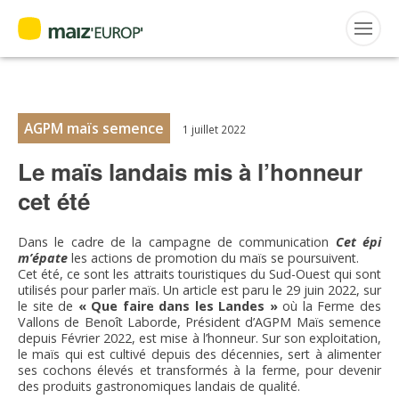
ACTUALITÉS
Accueil
>
Maiz'Europ'
>
Actualités
>
Le maïs landais mis à l’honneur
cet été
Rechercher
:
AGPM maïs semence
1 juillet 2022
Le maïs landais mis à l’honneur
MAIZ’EUROP’
cet été
AGPM
Dans le cadre de la campagne de communication
Cet épi
m’épate
les actions de promotion du maïs se poursuivent.
CERTIFICATION CE2+
Cet été, ce sont les attraits touristiques du Sud-Ouest qui sont
utilisés pour parler maïs. Un article est paru le 29 juin 2022, sur
le site de
« Que faire dans les Landes »
où la Ferme des
AGPM MAÏS DOUX
Vallons de Benoît Laborde, Président d’AGPM Maïs semence
depuis Février 2022, est mise à l’honneur. Sur son exploitation,
le maïs qui est cultivé depuis des décennies, sert à alimenter
AGPM MAÏS SEMENCE
ses cochons élevés et transformés à la ferme, pour devenir
des produits gastronomiques landais de qualité.