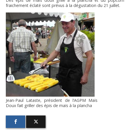
Des épis de maïs doux grillé à la plancha et du popcorn
FNPSMS
fraichement éclaté sont prévus à la dégustation du 21 juillet.
CEPM
IRRIGANTS DE FRANCE
GERM-SERVICES
EMPLOI
Jean-Paul Lataste, président de l’AGPM Maïs
Doux fait griller des épis de maïs à la plancha