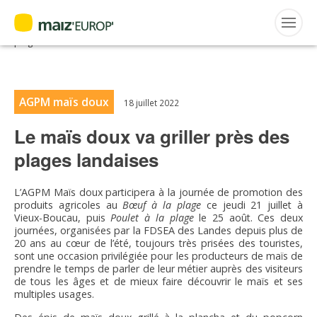
ACTUALITÉS
Accueil
>
Maiz'Europ'
>
Actualités
>
Le maïs doux va griller près des
plages landaises
Rechercher
:
AGPM maïs doux
18 juillet 2022
Le maïs doux va griller près des
MAIZ’EUROP’
plages landaises
AGPM
L’AGPM Maïs doux participera à la journée de promotion des
produits agricoles au
Bœuf à la plage
ce jeudi 21 juillet à
CERTIFICATION CE2+
Vieux-Boucau, puis
Poulet à la plage
le 25 août. Ces deux
journées, organisées par la FDSEA des Landes depuis plus de
20 ans au cœur de l’été, toujours très prisées des touristes,
AGPM MAÏS DOUX
sont une occasion privilégiée pour les producteurs de maïs de
prendre le temps de parler de leur métier auprès des visiteurs
de tous les âges et de mieux faire découvrir le maïs et ses
AGPM MAÏS SEMENCE
multiples usages.