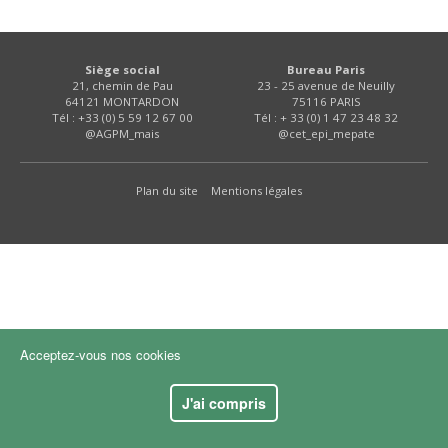
FNPSMS
CEPM
Siège social
Bureau Paris
21, chemin de Pau
23 - 25 avenue de Neuilly
64121 MONTARDON
75116 PARIS
Tél : +33 (0) 5 59 12 67 00
Tél : + 33 (0) 1 47 23 48 32
IRRIGANTS DE FRANCE
@AGPM_mais
@cet_epi_mepate
GERM-SERVICES
Plan du site
Mentions légales
EMPLOI
Acceptez-vous nos cookies
J'ai compris