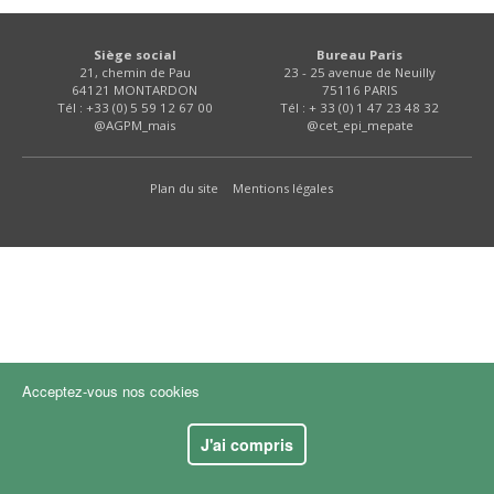
FNPSMS
Siège social
Bureau Paris
21, chemin de Pau
23 - 25 avenue de Neuilly
CEPM
64121 MONTARDON
75116 PARIS
Tél : +33 (0) 5 59 12 67 00
Tél : + 33 (0) 1 47 23 48 32
@AGPM_mais
@cet_epi_mepate
IRRIGANTS DE FRANCE
Plan du site
Mentions légales
GERM-SERVICES
EMPLOI
Acceptez-vous nos cookies
J'ai compris