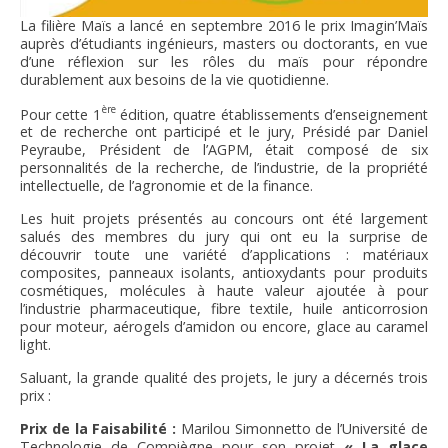
La filière Maïs a lancé en septembre 2016 le prix Imagin’Maïs
auprès d’étudiants ingénieurs, masters ou doctorants, en vue
d’une réflexion sur les rôles du maïs pour répondre
durablement aux besoins de la vie quotidienne.
ère
Pour cette 1
édition, quatre établissements d’enseignement
et de recherche ont participé et le jury, Présidé par Daniel
Peyraube, Président de l’AGPM, était composé de six
personnalités de la recherche, de l’industrie, de la propriété
intellectuelle, de l’agronomie et de la finance.
Les huit projets présentés au concours ont été largement
salués des membres du jury qui ont eu la surprise de
découvrir toute une variété d’applications : matériaux
composites, panneaux isolants, antioxydants pour produits
cosmétiques, molécules à haute valeur ajoutée à pour
l’industrie pharmaceutique, fibre textile, huile anticorrosion
pour moteur, aérogels d’amidon ou encore, glace au caramel
light.
Saluant, la grande qualité des projets, le jury a décernés trois
prix :
Prix de la Faisabilité :
Marilou Simonnetto de l’Université de
Technologie de Compiègne pour son projet
« La glace