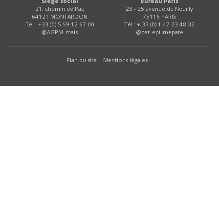
Siège social
Bureau Paris
21, chemin de Pau
23 - 25 avenue de Neuilly
64121 MONTARDON
75116 PARIS
Tél : +33 (0) 5 59 12 67 00
Tél : + 33 (0) 1 47 23 48 32
@AGPM_mais
@cet_epi_mepate
Plan du site
Mentions légales