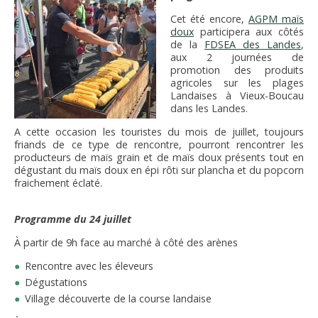
FNPSMS
Cet été encore,
AGPM maïs
doux
participera aux côtés
de la
FDSEA des Landes
,
CEPM
aux 2 journées de
promotion des produits
agricoles sur les plages
IRRIGANTS DE FRANCE
Landaises à Vieux-Boucau
dans les Landes.
GERM-SERVICES
A cette occasion les touristes du mois de juillet, toujours
friands de ce type de rencontre, pourront rencontrer les
producteurs de maïs grain et de maïs doux présents tout en
EMPLOI
dégustant du maïs doux en épi rôti sur plancha et du popcorn
fraichement éclaté.
Programme du 24 juillet
À partir de 9h face au marché à côté des arènes
Rencontre avec les éleveurs
Dégustations
Village découverte de la course landaise