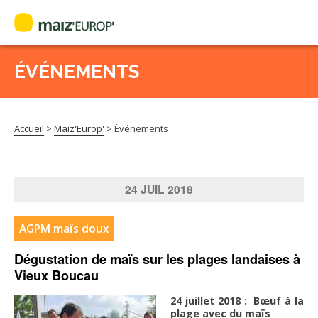
ÉVÉNEMENTS
Rechercher
:
Accueil
>
Maiz'Europ'
>
Événements
MAIZ’EUROP’
AGPM
24
JUIL
2018
CERTIFICATION CE2+
AGPM maïs doux
AGPM MAÏS DOUX
Dégustation de maïs sur les plages landaises à
Vieux Boucau
AGPM MAÏS SEMENCE
24
juillet 2018 :
Bœuf à la
plage avec du maïs