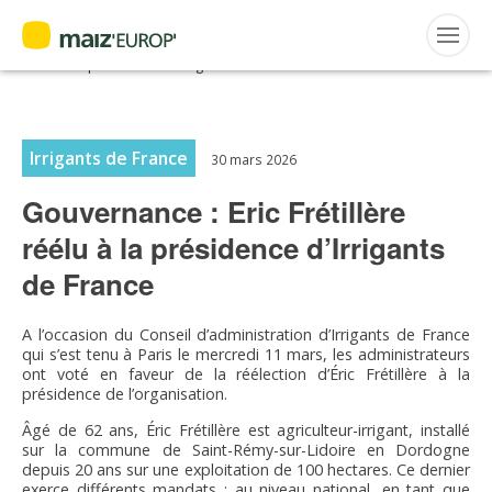
ACTUALITÉS
Accueil
>
Maiz'Europ'
>
Actualités
>
Gouvernance : Eric Frétillère
réélu à la présidence d’Irrigants de France
Rechercher
:
Irrigants de France
30 mars 2026
Gouvernance : Eric Frétillère
MAIZ’EUROP’
réélu à la présidence d’Irrigants
AGPM
de France
CERTIFICATION CE2+
A l’occasion du Conseil d’administration d’Irrigants de France
qui s’est tenu à Paris le mercredi 11 mars, les administrateurs
ont voté en faveur de la réélection d’Éric Frétillère à la
AGPM MAÏS DOUX
présidence de l’organisation.
Âgé de 62 ans, Éric Frétillère est agriculteur-irrigant, installé
AGPM MAÏS SEMENCE
sur la commune de Saint-Rémy-sur-Lidoire en Dordogne
depuis 20 ans sur une exploitation de 100 hectares. Ce dernier
exerce différents mandats : au niveau national, en tant que