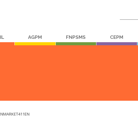
Recherc
:
IL
AGPM
FNPSMS
CEPM
NMARKET411EN