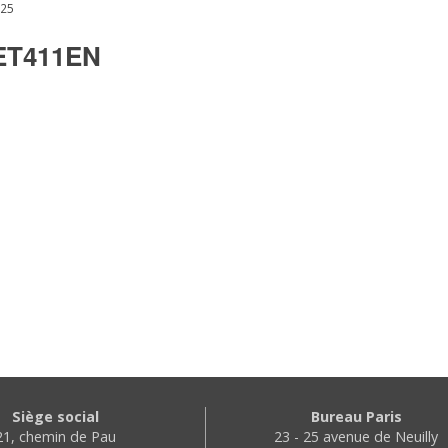
025
T411EN
Siège social
Bureau Paris
21, chemin de Pau
23 - 25 avenue de Neuilly