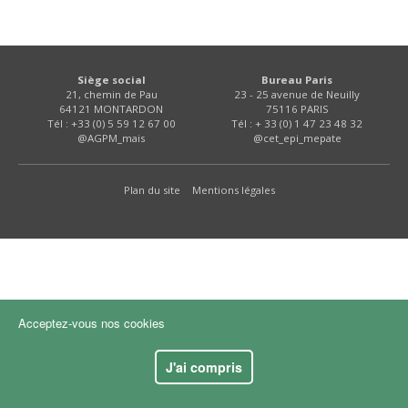
FNPSMS
CEPM
Siège social
Bureau Paris
21, chemin de Pau
23 - 25 avenue de Neuilly
64121 MONTARDON
75116 PARIS
IRRIGANTS DE FRANCE
Tél : +33 (0) 5 59 12 67 00
Tél : + 33 (0) 1 47 23 48 32
@AGPM_mais
@cet_epi_mepate
GERM-SERVICES
Plan du site
Mentions légales
EMPLOI
Acceptez-vous nos cookies
J'ai compris