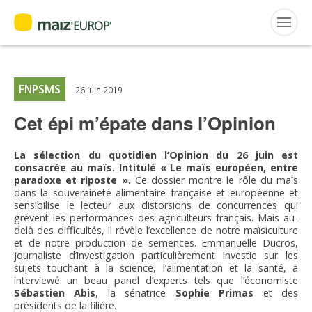
ACTUALITÉS
Accueil
>
Maiz'Europ'
>
Actualités
>
Cet épi m’épate dans l’Opinion
Rechercher
:
FNPSMS
26 juin 2019
Cet épi m’épate dans l’Opinion
MAIZ’EUROP’
La sélection du quotidien l’Opinion du 26 juin est
consacrée au maïs. Intitulé « Le maïs européen, entre
AGPM
paradoxe et riposte ».
Ce dossier montre le rôle du maïs
dans la souveraineté alimentaire française et européenne et
sensibilise le lecteur aux distorsions de concurrences qui
CERTIFICATION CE2+
grèvent les performances des agriculteurs français. Mais au-
delà des difficultés, il révèle l’excellence de notre maïsiculture
et de notre production de semences. Emmanuelle Ducros,
AGPM MAÏS DOUX
journaliste d’investigation particulièrement investie sur les
sujets touchant à la science, l’alimentation et la santé, a
interviewé un beau panel d’experts tels que l’économiste
AGPM MAÏS SEMENCE
Sébastien Abis
, la sénatrice
Sophie Primas
et des
présidents de la filière.