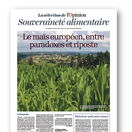
FNPSMS
CEPM
IRRIGANTS DE FRANCE
GERM-SERVICES
EMPLOI