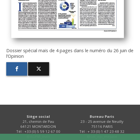
Dossier spécial maïs de 4 pages dans le numéro du 26 juin de
l’Opinion
Siège social
Bureau Paris
21, chemin de Pau
23 - 25 avenue de Neuilly
64121 MONTARDON
75116 PARIS
Tél : +33 (0) 5 59 12 67 00
Tél : + 33 (0) 1 47 23 48 32
@AGPM_mais
@cet_epi_mepate