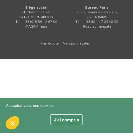
FNPSMS
Siège social
Bureau Paris
21, chemin de Pau
23 - 25 avenue de Neuilly
64121 MONTARDON
75116 PARIS
CEPM
Tél : +33 (0) 5 59 12 67 00
Tél : + 33 (0) 1 47 23 48 32
@AGPM_mais
@cet_epi_mepate
IRRIGANTS DE FRANCE
Plan du site
Mentions légales
GERM-SERVICES
 le contenu de ce site vous intéresse
s on aimerait bien vous accompagner
EMPLOI
ité
kies :
dience
Acceptez-vous nos cookies
s certifiés par
J'ai compris
Je choisis
OK pour moi