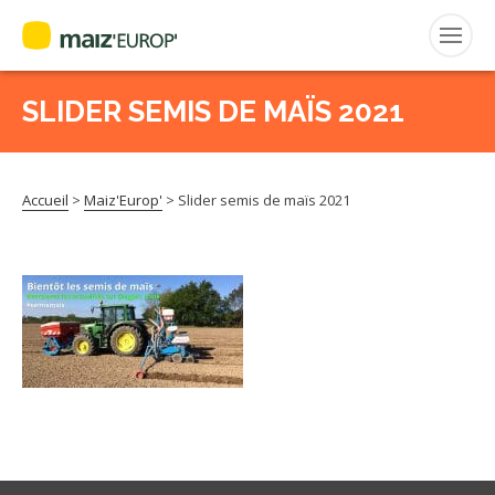
FRANÇAIS
SLIDER SEMIS DE MAÏS 2021
Rechercher
:
Accueil
>
Maiz'Europ'
>
Slider semis de maïs 2021
MAIZ’EUROP’
AGPM
CERTIFICATION CE2+
AGPM MAÏS DOUX
AGPM MAÏS SEMENCE