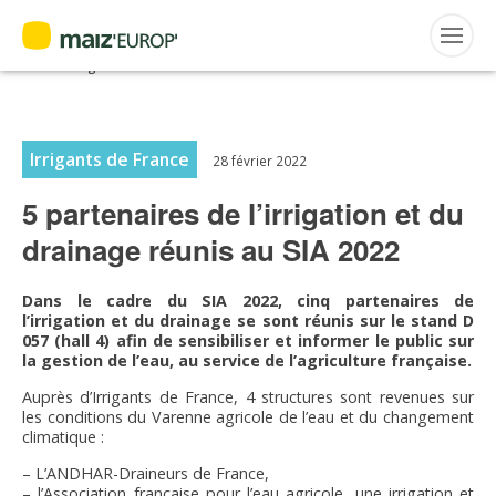
ACTUALITÉS
Accueil
>
Maiz'Europ'
>
Actualités
>
5 partenaires de l’irrigation et
du drainage réunis au SIA 2022
Rechercher
:
Irrigants de France
28 février 2022
5 partenaires de l’irrigation et du
MAIZ’EUROP’
drainage réunis au SIA 2022
AGPM
Dans le cadre du SIA 2022, cinq partenaires de
l’irrigation et du drainage se sont réunis sur le stand
D
CERTIFICATION CE2+
057 (hall 4) afin de sensibiliser et informer le public sur
la gestion de l’eau, au service de l’agriculture française.
AGPM MAÏS DOUX
Auprès d’Irrigants de France, 4 structures sont revenues sur
les conditions du Varenne agricole de l’eau et du changement
climatique :
AGPM MAÏS SEMENCE
– L’ANDHAR-Draineurs de France,
– l’Association française pour l’eau agricole, une irrigation et