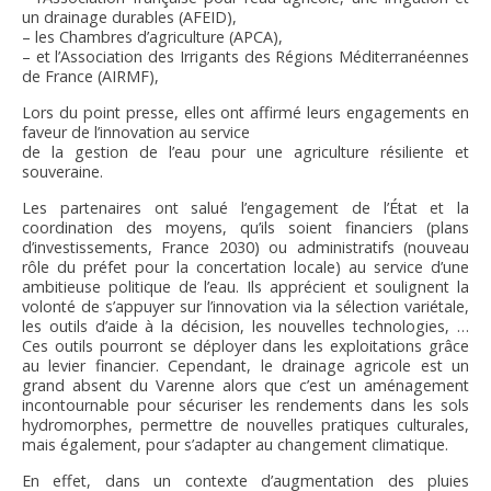
FNPSMS
un drainage
durables (AFEID),
– les Chambres d’agriculture (APCA),
– et l’Association des Irrigants des Régions
Méditerranéennes
CEPM
de France (AIRMF
)
,
Lors du point presse, elles
ont affirmé leurs engagements en
faveur de l’innovation au service
IRRIGANTS DE FRANCE
de la gestion de l’eau pour une agriculture résiliente et
souveraine.
GERM-SERVICES
Les
partenaires
ont
salué
l’engagement
de
l’État
et
la
coordination
des
moyens,
qu’ils
soient
financiers
(plans
d’investissements, France 2030) ou administratifs (nouveau
EMPLOI
rôle du préfet pour la concertation locale) au service d’une
ambitieuse politique de l’eau. Ils apprécient et soulignent la
volonté de s’appuyer sur l’innovation via la sélection variétale,
les
outils d’aide à la décision, les nouvelles technologies, …
Ces outils pourront se déployer dans les exploitations grâce
au levier
financier.
Cependant, l
e drainage agricole est un
grand absent du Varenne alors que c’est un aménagement
incontournable pour
sécuriser les rendements dans les sols
hydromorphes, permettre de nouvelles pratiques culturales,
mais également, pour
s’adapter au changement climatique.
En effet, dans un contexte d’augmentation des pluies