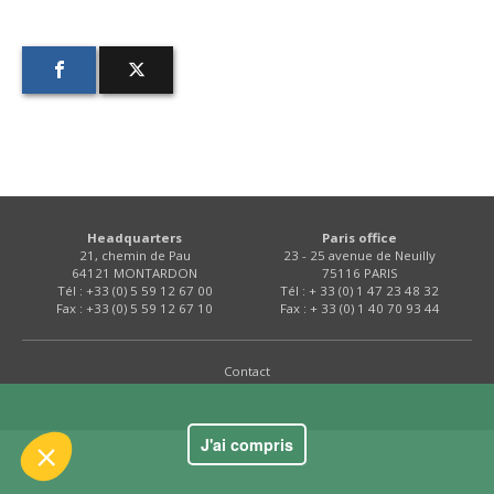
ue le contenu de ce site vous intéresse
Headquarters
Paris office
mais on aimerait bien vous accompagner
21, chemin de Pau
23 - 25 avenue de Neuilly
64121 MONTARDON
75116 PARIS
Tél : +33 (0) 5 59 12 67 00
Tél : + 33 (0) 1 47 23 48 32
Fax : +33 (0) 5 59 12 67 10
Fax : + 33 (0) 1 40 70 93 44
ialité
ookies :
Contact
'audience
nts certifiés par
J'ai compris
Je choisis
OK pour moi