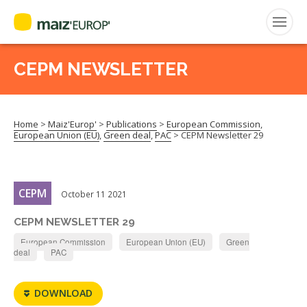
ENGLISH
CEPM NEWSLETTER
Search
for:
Home
>
Maiz'Europ'
>
Publications
>
European Commission
,
CEPM
European Union (EU)
,
Green deal
,
PAC
>
CEPM Newsletter 29
FNPSMS
CEPM
October 11 2021
CEPM NEWSLETTER 29
European Commission
European Union (EU)
Green
deal
PAC
DOWNLOAD