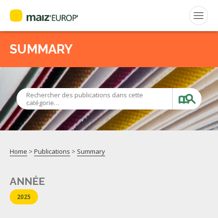
SUMMARY
Search
for:
CEPM
Rechercher des publications dans cette
catégorie…
FNPSMS
Home
>
Publications
>
Summary
ANNÉE
2025