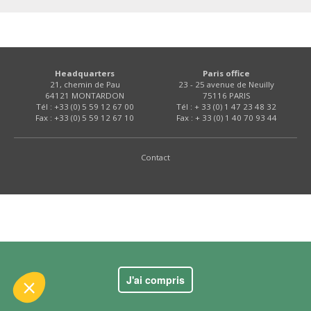
Headquarters
Paris office
21, chemin de Pau
23 - 25 avenue de Neuilly
64121 MONTARDON
75116 PARIS
Tél : +33 (0) 5 59 12 67 00
Tél : + 33 (0) 1 47 23 48 32
Fax : +33 (0) 5 59 12 67 10
Fax : + 33 (0) 1 40 70 93 44
 le contenu de ce site vous intéresse
s on aimerait bien vous accompagner
Contact
ité
kies :
dience
s certifiés par
J'ai compris
Je choisis
OK pour moi