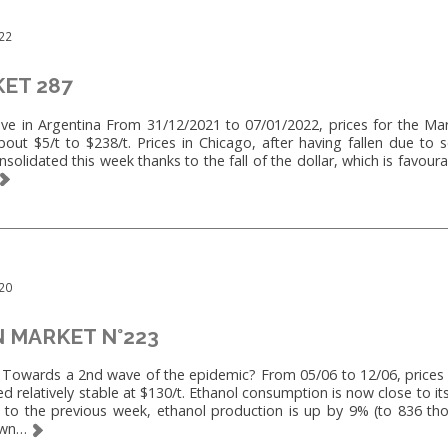
22
ET 287
 in Argentina From 31/12/2021 to 07/01/2022, prices for the Marc
out $5/t to $238/t. Prices in Chicago, after having fallen due to s
solidated this week thanks to the fall of the dollar, which is favour
20
 MARKET N°223
wards a 2nd wave of the epidemic? From 05/06 to 12/06, prices fo
d relatively stable at $130/t. Ethanol consumption is now close to it
to the previous week, ethanol production is up by 9% (to 836 tho
down…