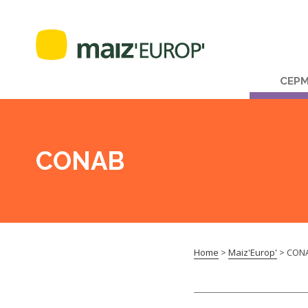
CEP
CONAB
Home
>
Maiz'Europ'
>
CON