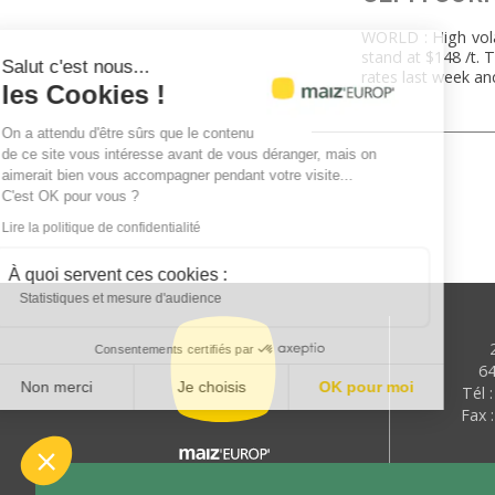
WORLD : High volat
stand at $148 /t. 
Salut c'est nous...
rates last week a
les Cookies !
On a attendu d'être sûrs que le contenu
de ce site vous intéresse avant de vous déranger, mais on
aimerait bien vous accompagner pendant votre visite...
C'est OK pour vous ?
Lire la politique de confidentialité
À quoi servent ces cookies :
Statistiques et mesure d'audience
Consentements certifiés par
6
Non merci
Je choisis
OK pour moi
Tél 
Fax 
Plateforme de Gestion du Consentement : Personnalisez vos Options
Axeptio consent
Notre plateforme vous permet d'adapter et de gérer vos paramètres de conf