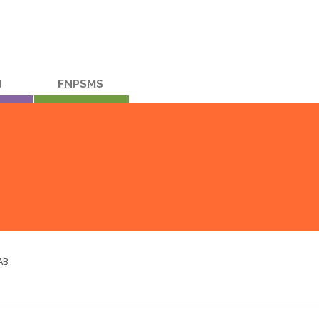
M
FNPSMS
AB