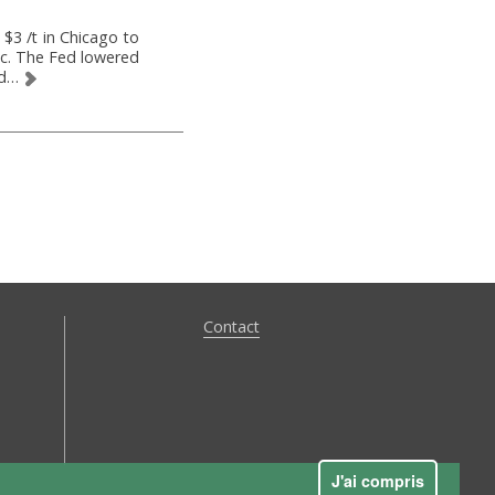
$3 /t in Chicago to
mic. The Fed lowered
and…
Contact
alisez vos préférences pour contrôler la manière dont vos informations sont m
J'ai compris