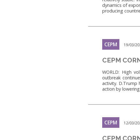
dynamics of export
producing countr
CEPM
19/03/20
CEPM CORN
WORLD: High volat
outbreak continue
activity. D.Trump
action by lowerin
CEPM
12/03/20
CEPM CORN