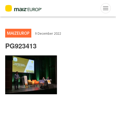
NEWS
Home
>
Maiz'Europ'
>
PG923413
ENGLISH
Search
for:
MAIZEUROP
9 December 2022
PG923413
CEPM
FNPSMS