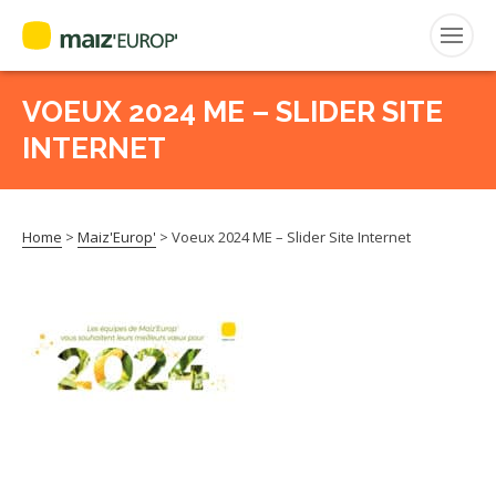
ENGLISH
VOEUX 2024 ME – SLIDER SITE
Search
for:
INTERNET
CEPM
Home
>
Maiz'Europ'
>
Voeux 2024 ME – Slider Site Internet
FNPSMS