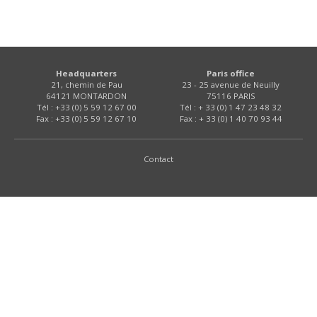
Headquarters
Paris office
21, chemin de Pau
23 - 25 avenue de Neuilly
64121 MONTARDON
75116 PARIS
Tél : +33 (0) 5 59 12 67 00
Tél : + 33 (0) 1 47 23 48 32
Fax : +33 (0) 5 59 12 67 10
Fax : + 33 (0) 1 40 70 93 44
Contact