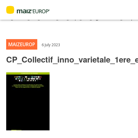
NEWS
Home
>
Maiz'Europ'
>
CP_Collectif_inno_varietale_1ere_etape_vers_reglementation_europ
Search
for:
MAIZEUROP
6 July 2023
CP_Collectif_inno_varietale_1ere
CE
FN